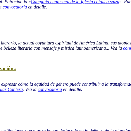
l. Patrocina la «
Campaña cuaresmal de la Iglesia católica suiza
». Pue
la
convocatoria
en detalle.
literario, la actual coyuntura espiritual de América Latina: sus utopías
ree belleza literaria con mensaje y mística latinoamericana... Vea la
con
zación»
, expresar cómo la equidad de género puede contribuir a la transforma
ular Cantera
. Vea la
convocatoria
en detalle.
 instituciones que más se hayan destacado en la defensa de la dignid