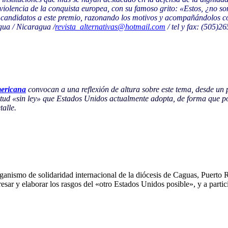
 violencia de la conquista europea, con su famoso grito: «Estos, ¿no s
andidatos a este premio, razonando los motivos y acompañándolos con f
ua / Nicaragua /
revista_alternativas@hotmail.com
/ tel y fax: (505)2
ericana
convocan a una reflexión de altura sobre este tema, desde un 
titud «sin ley» que Estados Unidos actualmente adopta, de forma que p
alle.
rganismo de solidaridad internacional de la diócesis de Caguas, Puerto 
esar y elaborar los rasgos del «otro Estados Unidos posible», y a partic