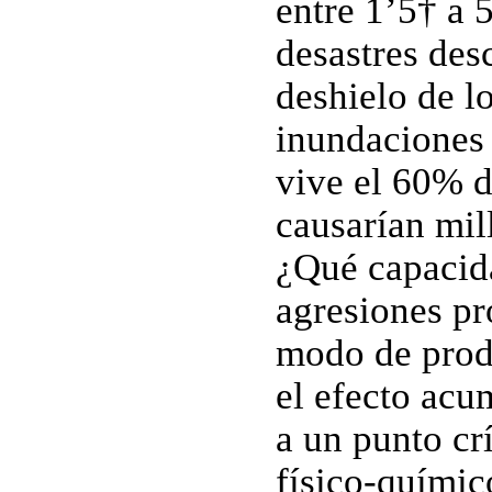
entre 1’5† a 
desastres de
deshielo de l
inundaciones 
vive el 60% d
causarían mil
¿Qué capacidad
agresiones pr
modo de produ
el efecto acu
a un punto crí
físico-químic