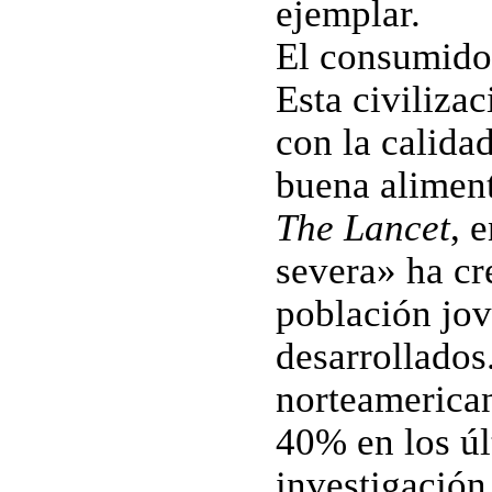
ejemplar.
El consumidor
Esta civiliza
con la calida
buena aliment
The Lancet
, 
severa» ha cr
población jov
desarrollados
norteamerican
40% en los úl
investigación