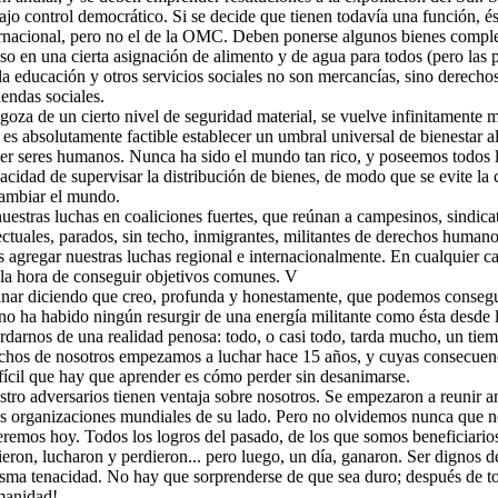
ajo control democrático. Si se decide que tienen todavía una función, é
rnacional, pero no el de la OMC. Deben ponerse algunos bienes complet
so en una cierta asignación de alimento y de agua para todos (pero las 
la educación y otros servicios sociales no son mercancías, sino derecho
iendas sociales.
goza de un cierto nivel de seguridad material, se vuelve infinitamente 
, es absolutamente factible establecer un umbral universal de bienestar
ser seres humanos. Nunca ha sido el mundo tan rico, y poseemos todos l
cidad de supervisar la distribución de bienes, de modo que se evite la
ambiar el mundo.
stras luchas en coaliciones fuertes, que reúnan a campesinos, sindicato
lectuales, parados, sin techo, inmigrantes, militantes de derechos humano
agregar nuestras luchas regional e internacionalmente. En cualquier cas
la hora de conseguir objetivos comunes. V
nar diciendo que creo, profunda y honestamente, que podemos consegui
 no ha habido ningún resurgir de una energía militante como ésta desde
darnos de una realidad penosa: todo, o casi todo, tarda mucho, un tiemp
chos de nosotros empezamos a luchar hace 15 años, y cuyas consecuenci
ifícil que hay que aprender es cómo perder sin desanimarse.
tro adversarios tienen ventaja sobre nosotros. Se empezaron a reunir an
as organizaciones mundiales de su lado. Pero no olvidemos nunca que n
eremos hoy. Todos los logros del pasado, de los que somos beneficiari
eron, lucharon y perdieron... pero luego, un día, ganaron. Ser dignos d
isma tenacidad. No hay que sorprenderse de que sea duro; después de to
umanidad!