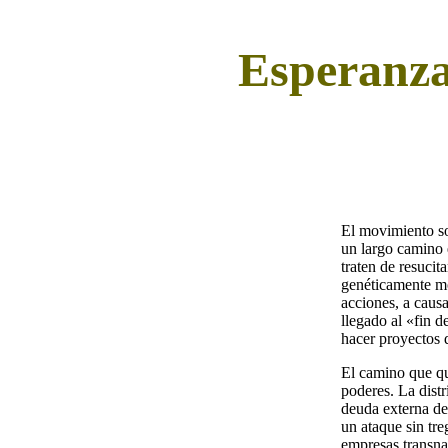
Esperanza 
El movimiento so
un largo camino 
traten de resuci
genéticamente mo
acciones, a caus
llegado al «fin d
hacer proyectos 
El camino que qu
poderes. La dist
deuda externa de
un ataque sin tre
empresas transna