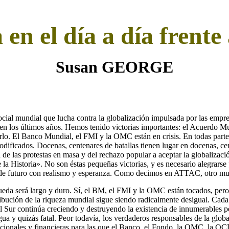
en el día a día frente
Susan GEORGE
cial mundial que lucha contra la globalización impulsada por las empre
en los últimos años. Hemos tenido victorias importantes: el Acuerdo Mu
tarlo. El Banco Mundial, el FMI y la OMC están en crisis. En todas part
dificados. Docenas, centenares de batallas tienen lugar en docenas, cen
a de las protestas en masa y del rechazo popular a aceptar la globaliza
e la Historia». No son éstas pequeñas victorias, y es necesario alegrarse 
de futuro con realismo y esperanza. Como decimos en ATTAC, otro mu
eda será largo y duro. Sí, el BM, el FMI y la OMC están tocados, pero
ribución de la riqueza mundial sigue siendo radicalmente desigual. Cad
l Sur continúa creciendo y destruyendo la existencia de innumerables pe
gua y quizás fatal. Peor todavía, los verdaderos responsables de la globa
cionales y financieras para las que el Banco, el Fondo, la OMC, la O