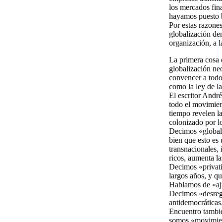
los mercados fina
hayamos puesto b
Por estas razone
globalización dem
organización, a la
La primera cosa 
globalización neo
convencer a todo 
como la ley de la
El escritor André
todo el movimien
tiempo revelen l
colonizado por lo
Decimos «globali
bien que esto es 
transnacionales, 
ricos, aumenta l
Decimos «privatiz
largos años, y qu
Hablamos de «ajus
Decimos «desregu
antidemocráticas
Encuentro tambié
somos «movimiento