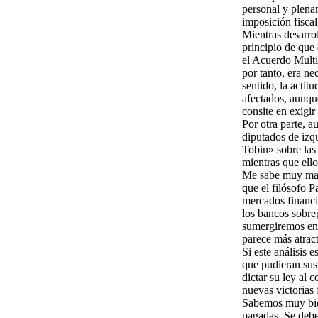
personal y plenam
imposición fiscal
Mientras desarrol
principio de que 
el Acuerdo Multi
por tanto, era ne
sentido, la actit
afectados, aunqu
consite en exigir
Por otra parte, a
diputados de izq
Tobin» sobre las
mientras que ello
Me sabe muy mal a
que el filósofo 
mercados financi
los bancos sobrep
sumergiremos en 
parece más atract
Si este análisis
que pudieran sust
dictar su ley al 
nuevas victorias 
Sabemos muy bien
pagadas. Se deben