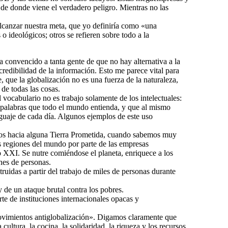
 de donde viene el verdadero peligro. Mientras no las
lcanzar nuestra meta, que yo definiría como «una
 ideológicos; otros se refieren sobre todo a la
convencido a tanta gente de que no hay alternativa a la
credibilidad de la información. Esto me parece vital para
 que la globalización no es una fuerza de la naturaleza,
de todas las cosas.
 vocabulario no es trabajo solamente de los intelectuales:
e palabras que todo el mundo entienda, y que al mismo
guaje de cada día. Algunos ejemplos de este uso
tos hacia alguna Tierra Prometida, cuando sabemos muy
as regiones del mundo por parte de las empresas
glo XXI. Se nutre comiéndose el planeta, enriquece a los
nes de personas.
uidas a partir del trabajo de miles de personas durante
 de un ataque brutal contra los pobres.
e de instituciones internacionales opacas y
movimientos antiglobalización». Digamos claramente que
ltura, la cocina, la solidaridad, la riqueza y los recursos.