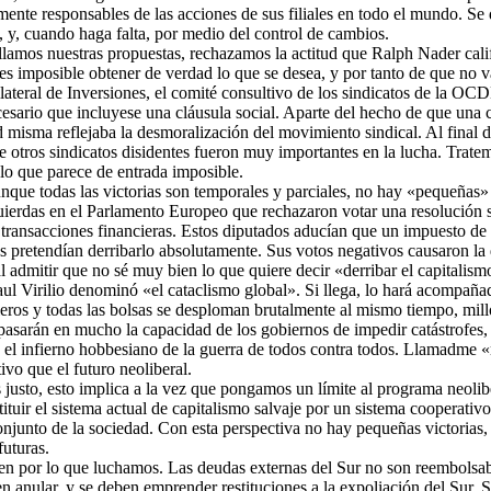
ente responsables de las acciones de sus filiales en todo el mundo. Se 
, y, cuando haga falta, por medio del control de cambios.
lamos nuestras propuestas, rechazamos la actitud que Ralph Nader calific
es imposible obtener de verdad lo que se desea, y por tanto de que no va
lateral de Inversiones, el comité consultivo de los sindicatos de la O
cesario que incluyese una cláusula social. Aparte del hecho de que una c
ud misma reflejaba la desmoralización del movimiento sindical. Al final
e otros sindicatos disidentes fueron muy importantes en la lucha. Trate
 lo que parece de entrada imposible.
unque todas las victorias son temporales y parciales, no hay «pequeñas»
uierdas en el Parlamento Europeo que rechazaron votar una resolución so
 transacciones financieras. Estos diputados aducían que un impuesto de 
s pretendían derribarlo absolutamente. Sus votos negativos causaron la d
dmitir que no sé muy bien lo que quiere decir «derribar el capitalismo
Paul Virilio denominó «el cataclismo global». Si llega, lo hará acompañ
eros y todas las bolsas se desploman brutalmente al mismo tiempo, millo
asarán en mucho la capacidad de los gobiernos de impedir catástrofes, l
el infierno hobbesiano de la guerra de todos contra todos. Llamadme «re
ivo que el futuro neoliberal.
 es justo, esto implica a la vez que pongamos un límite al programa neo
ituir el sistema actual de capitalismo salvaje por un sistema cooperativ
conjunto de la sociedad. Con esta perspectiva no hay pequeñas victorias,
futuras.
 por lo que luchamos. Las deudas externas del Sur no son reembolsab
 anular, y se deben emprender restituciones a la expoliación del Sur. Se