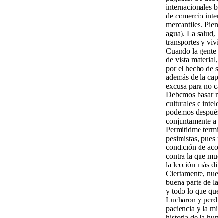
internacionales b
de comercio inte
mercantiles. Pien
agua). La salud, 
transportes y viv
Cuando la gente 
de vista material
por el hecho de 
además de la capa
excusa para no c
Debemos basar nue
culturales e inte
podemos después 
conjuntamente a 
Permitidme termi
pesimistas, pues
condición de acor
contra la que mu
la lección más d
Ciertamente, nues
buena parte de l
y todo lo que qu
Lucharon y perdi
paciencia y la m
historia de la h