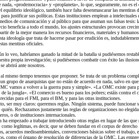
 nada, «prodemocracia» y «proplaneta», lo que, seguramente, no es el c
el equilibrio ideológico, también hace falta desenmascarar las mentira
a justificar sus políticas. Estas instituciones emplean a intelectuales
edios de comunicación y al público para que asuman sus falsas tesis: la
cio beneficia a todo el mundo, los ajustes estructurales provocan crecimi
artir de la mejor manera los recursos financieros, materiales y humanos
ta ideología que trata de hacerse pasar por erudición es, indudablement
tas mentiras oficiales.
n lo veo, habríamos ganado la mitad de la batalla si pudiésemos restabl
estra propia investigación; si pudiésemos combatir con éxito las ilusio
se abrirá ante nosotros.
ro al mismo tiempo tenemos que proponer. Se trata de un problema comp
n grupo de anarquistas que no están de acuerdo en nada, salvo en que n
OMC vamos a volver a la guerra pura y simple». «La OMC existe para prot
y de la jungla». «El comercio es bueno para los pobres; estáis contra el 
arecidas para el FMI, para el BM, y para las otras instituciones.
o, ser muy claros: queremos reglas. Ningún sistema, puede funcionar sin
e quién. Rechazamos justamente las reglas de organizaciones no elegidas
ros, o de instituciones internacionales.
 ha empezado a trabajar introduciendo otras reglas en lugar de las que
 como legítimas, es decir, que se deben fundar en el corpus de derecho 
, acuerdos medioambientales, convenciones básicas sobre el trabajo, et
os, como el órgano de resolución de diferencias de la OMC. Las empres