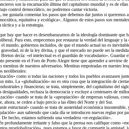
ncieros son la encarnación última del capitalismo mundial y es de ellas
ajo control democrático, no podremos cantar victoria.
s, me gustaría comentar los pasos que debemos dar juntos si queremos a
ocrática, equitativa y ecológica». Algunos de estos pasos son mentales o
 táctica y a la estrategia.
que hay que hacer es desembarazarnos de la ideología dominante que ha 
liberal. Para esto, empecemos por restaurar la verdad del lenguaje y la 
el mundo, gobiernos incluidos, de que el mundo actual no es inevitable,
 gravedad, ni de la ley divina, y que el mercado no puede ser la medida 
 Breton decía: «el intelectual es el guardián de vocabulario». Guardar el
to presente en el Foro de Porto Alegre tiene que aprender a servirse d
as mentiras de nuestros adversarios. Mentiras empotradas en nuestro len
s neoliberales:
zación» como si todas las naciones y todos los pueblos avanzasen jun
un mito. La «globalización» no es otra cosa que la integración de ciert
industriales y financieras; se trata, simplemente, del capitalismo del si
as desigualdades, rechaza la democracia y excluye a centenares de millo
ación» cuando se trata de la «apropiación» de empresas valiosas, constr
e, ahora, se ceden a bajo precio a las élites del Norte y del Sur.
te estructural» cuando se trata de austeridad económica insostenible, y
lación» aun sabiendo que cada día se introducen nuevas reglas por part
. De hecho, estamos sufriendo una verdadera «re-regulación».
n profundamente irritante y falso que la prensa nos califique como «
s proglobalización», pues estamos a favor de compartir la amistad, la cu