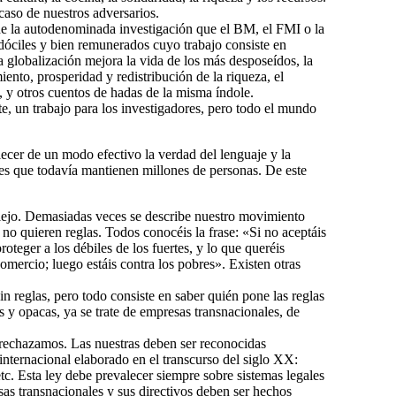
aso de nuestros adversarios.
s de la autodenominada investigación que el BM, el FMI o la
 dóciles y bien remunerados cuyo trabajo consiste en
 globalización mejora la vida de los más desposeídos, la
ento, prosperidad y redistribución de la riqueza, el
, y otros cuentos de hadas de la misma índole.
e, un trabajo para los investigadores, pero todo el mundo
ecer de un modo efectivo la verdad del lenguaje y la
nes que todavía mantienen millones de personas. De este
lejo. Demasiadas veces se describe nuestro movimiento
o quieren reglas. Todos conocéis la frase: «Si no aceptáis
eger a los débiles de los fuertes, y lo que queréis
comercio; luego estáis contra los pobres». Existen otras
 reglas, pero todo consiste en saber quién pone las reglas
 y opacas, ya se trate de empresas transnacionales, de
 rechazamos. Las nuestras deben ser reconocidas
internacional elaborado en el transcurso del siglo XX:
c. Esta ley debe prevalecer siempre sobre sistemas legales
as transnacionales y sus directivos deben ser hechos