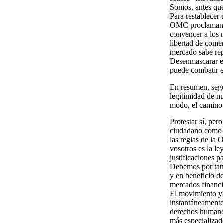
Somos, antes que
Para restablecer 
OMC proclaman par
convencer a los m
libertad de comer
mercado sabe rep
Desenmascarar es
puede combatir es
En resumen, segú
legitimidad de nu
modo, el camino 
Protestar sí, pe
ciudadano como u
las reglas de la 
vosotros es la le
justificaciones p
Debemos por tant
y en beneficio d
mercados financie
El movimiento ya
instantáneamente
derechos humanos
más especializad