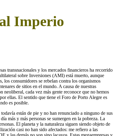
 al Imperio
sas transnacionales y los mercados financieros ha recorrido
ltilateral sobre Inversiones (AMI) está muerto, aunque
es, los consumidores se rebelan contra los organismos
tenares de sitios en el mundo. A causa de nuestras
ción neoliberal, cada vez más gente reconoce que no hemos
por ellas. El sentido que tiene el Foro de Porto Alegre es
ndo es posible.
 todavía están de pie y no han renunciado a ninguno de sus
a día más y más personas se sumergen en la pobreza. La
rsonas. El planeta y la naturaleza siguen siendo objeto de
lización casi no han sido afectados: me refiero a las
CDE y las demás no son sino lacayos. Estas megaempresas y