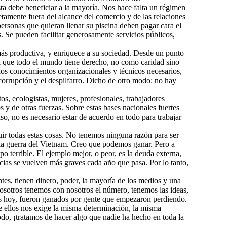
sta debe beneficiar a la mayoría. Nos hace falta un régimen
amente fuera del alcance del comercio y de las relaciones
personas que quieran llenar su piscina deben pagar cara el
s. Se pueden facilitar generosamente servicios públicos,
más productiva, y enriquece a su sociedad. Desde un punto
 al que todo el mundo tiene derecho, no como caridad sino
os conocimientos organizacionales y técnicos necesarios,
 corrupción y el despilfarro. Dicho de otro modo: no hay
s, ecologistas, mujeres, profesionales, trabajadores
s y de otras fuerzas. Sobre estas bases nacionales fuertes
o, no es necesario estar de acuerdo en todo para trabajar
r todas estas cosas. No tenemos ninguna razón para ser
 la guerra del Vietnam. Creo que podemos ganar. Pero a
o terrible. El ejemplo mejor, o peor, es la deuda externa,
as se vuelven más graves cada año que pasa. Por lo tanto,
tes, tienen dinero, poder, la mayoría de los medios y una
osotros tenemos con nosotros el número, tenemos las ideas,
os hoy, fueron ganados por gente que empezaron perdiendo.
e ellos nos exige la misma determinación, la misma
do, ¡tratamos de hacer algo que nadie ha hecho en toda la