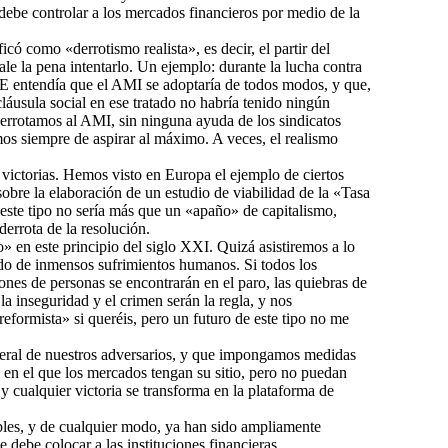
debe controlar a los mercados financieros por medio de la
ó como «derrotismo realista», es decir, el partir del
le la pena intentarlo. Un ejemplo: durante la lucha contra
CDE entendía que el AMI se adoptaría de todos modos, y que,
láusula social en ese tratado no habría tenido ningún
 derrotamos al AMI, sin ninguna ayuda de los sindicatos
mos siempre de aspirar al máximo. A veces, el realismo
 victorias. Hemos visto en Europa el ejemplo de ciertos
bre la elaboración de un estudio de viabilidad de la «Tasa
este tipo no sería más que un «apaño» de capitalismo,
errota de la resolución.
» en este principio del siglo XXI. Quizá asistiremos a lo
ado de inmensos sufrimientos humanos. Si todos los
nes de personas se encontrarán en el paro, las quiebras de
a inseguridad y el crimen serán la regla, y nos
formista» si queréis, pero un futuro de este tipo no me
liberal de nuestros adversarios, y que impongamos medidas
o en el que los mercados tengan su sitio, pero no puedan
 y cualquier victoria se transforma en la plataforma de
les, y de cualquier modo, ya han sido ampliamente
 debe colocar a las instituciones financieras