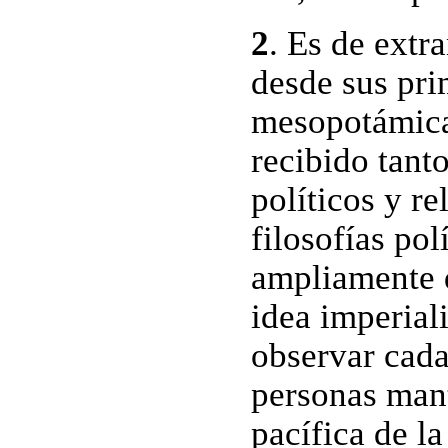
2
. Es de extr
desde sus pri
mesopotámicas
recibido tant
políticos y re
filosofías pol
ampliamente 
idea imperial
observar cada
personas mant
pacífica de l