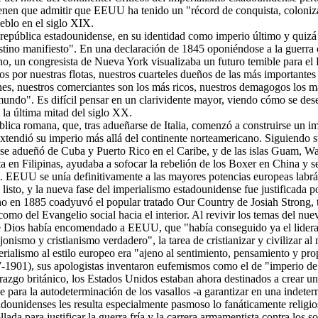
enen que admitir que EEUU ha tenido un "récord de conquista, colonizac
eblo en el siglo XIX.
 república estadounidense, en su identidad como imperio último y quizá 
stino manifiesto". En una declaración de 1845 oponiéndose a la guerra
ano, un congresista de Nueva York visualizaba un futuro temible para e
os por nuestras flotas, nuestros cuarteles dueños de las más importante
nes, nuestros comerciantes son los más ricos, nuestros demagogos los m
undo". Es difícil pensar en un clarividente mayor, viendo cómo se dese
 la última mitad del siglo XX.
blica romana, que, tras adueñarse de Italia, comenzó a construirse un im
xtendió su imperio más allá del continente norteamericano. Siguiendo su
 adueñó de Cuba y Puerto Rico en el Caribe, y de las islas Guam, Wake
ta en Filipinas, ayudaba a sofocar la rebelión de los Boxer en China y se
al. EEUU se unía definitivamente a las mayores potencias europeas labr
listo, y la nueva fase del imperialismo estadounidense fue justificada por
no en 1885 coadyuvó el popular tratado Our Country de Josiah Strong, te
 como del Evangelio social hacia el interior. Al revivir los temas del nu
Dios había encomendado a EEUU, que "había conseguido ya el liderazg
onismo y cristianismo verdadero", la tarea de cristianizar y civilizar al
rialismo al estilo europeo era "ajeno al sentimiento, pensamiento y pr
-1901), sus apologistas inventaron eufemismos como el de "imperio de la
erazgo británico, los Estados Unidos estaban ahora destinados a crear 
je para la autodeterminación de los vasallos -a garantizar en una indeter
adounidenses les resulta especialmente pasmoso lo fanáticamente religi
llada para justificar la guerra fría y la carrera armamentista contra los s