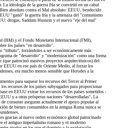
 La ideología de la guerra fría se convirtió en un cabal
l Bien absoluto contra el Mal absoluto: EEUU, bendecido
 EEUU "ganó" la guerra fría y la amenaza del "comunismo
EUU: drogas, Saddam Hussein y el nuevo "eje del mal"
l (BM) y el Fondo Monetario Internacional (FMI),
bre los países "en desarrollo".
o "tributo", forzándoles a ser económicamente más
programa de "desarrollo" y "modernización" como una forma
lar (que patrocinó masivos proyectos arquitectónicos) del
r EEUU en ese país de Oriente Medio, al forzar los
nidenses, era mucho menos sensible que Herodes a la
umentos para saquear los recursos del Tercer al Primer
los recursos de los países subyugados para proporcionar
ase en EEUU extrae los recursos de los países sometidos -
 EEUU y a otras prósperas naciones "desarrolladas". La
nes de consumo aseguran actualmente el apoyo popular al
rción de bienes consumidos en la antigua Roma nunca se
ounidenses.
bles gracias al nuevo orden económico global patrocinado
re el antiguo imperialismo romano y el moderno
erentes modos en los que el dominio y la explotación