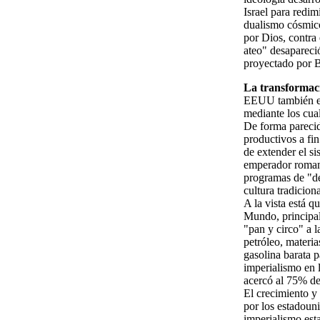
Israel para redim
dualismo cósmico
por Dios, contra
ateo" desapareci
proyectado por 
La transformaci
EEUU también en
mediante los cual
De forma parecid
productivos a fi
de extender el si
emperador romano
programas de "de
cultura tradiciona
A la vista está q
Mundo, principal
"pan y circo" a 
petróleo, materi
gasolina barata 
imperialismo en 
acercó al 75% de
El crecimiento y
por los estadoun
imperialismo esta