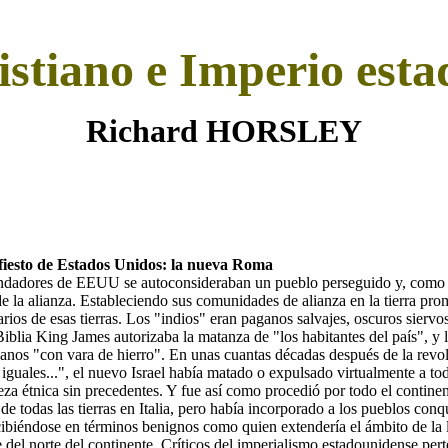
istiano e Imperio est
Richard HORSLEY
fiesto de Estados Unidos: la nueva Roma
ndadores de EEUU se autoconsideraban un pueblo perseguido y, como el p
 la alianza. Estableciendo sus comunidades de alianza en la tierra prome
arios de esas tierras. Los "indios" eran paganos salvajes, oscuros siervos 
Biblia King James autorizaba la matanza de "los habitantes del país", y
aganos "con vara de hierro". En unas cuantas décadas después de la rev
iguales...", el nuevo Israel había matado o expulsado virtualmente a to
eza étnica sin precedentes. Y fue así como procedió por todo el contin
e todas las tierras en Italia, pero había incorporado a los pueblos conq
ibiéndose en términos benignos como quien extendería el ámbito de la le
e del norte del continente. Críticos del imperialismo estadounidense pe