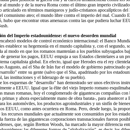
ir al mundo y de la nueva Roma como el último gran imperio civilizador.
 articulado en términos maniqueos y judío-cristianos apocalípticos de
 el comunismo ateo; el mundo libre contra el imperio del mal. Cuando
ó, hubo que encontrar otras amenazas contra las que pudiera luchar E
Bush.
ón del Imperio estadounidense: el nuevo desorden mundial
cabezó modelos de control económico internacional: el Banco Mundia
es establece su hegemonía en el mundo capitalista y, con el segundo, so
a al modo en que los romanos mantenían a los pueblos subyugados baj
n de generar los pagos, EEUU empuja a sus Estados clientelares a un 
stema capitalista global. En efecto, igual que Herodes era el rey cliente
 Augusto, así el Sha de Irán fue el modelo de gobierno patrocinado po
sarrollo" entre su gente (salvo que el Sha, apadrinado por los estadou
l, las instituciones y el liderazgo de su pueblo).
ue los esquemas de "desarrollo" han demostrado ser unos efectivos instr
mente a EEUU. Igual que la élite del viejo Imperio romano esquilmaba 
las masas romanas, hoy el conglomerado de gigantescas compañías con b
as primas y ahora especialmente mano de obra barata-, para abastecer a
para los automóviles, los productos agroindustriales y un sinfín de bie
los EEUU, como antes ocurriera en Roma. Pero, desde luego, la propo
 los recursos mundiales que actualmente son consumidos por los estad
 la fuerza de las gigantescas corporaciones transnacionales fueron posi
idenses, que, según Bretton Woods, ha marcado la mayor diferencia ent
dounidense: las diferentes formas de "globalización", es decir, los dif