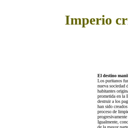
Imperio cr
El destino mani
Los puritanos fu
nueva sociedad de
habitantes origin
prometida en la 
destruir a los p
han sido creados 
proceso de limpi
progresivamente d
Igualmente, conc
de la mayor part