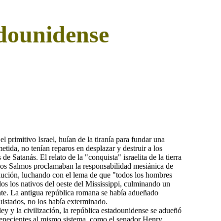
adounidense
rimitivo Israel, huían de la tiranía para fundar una
tida, no tenían reparos en desplazar y destruir a los
de Satanás. El relato de la "conquista" israelita de la tierra
 los Salmos proclamaban la responsabilidad mesiánica de
olución, luchando con el lema de que "todos los hombres
dos los nativos del oeste del Mississippi, culminando un
ente. La antigua república romana se había adueñado
uistados, no los había exterminado.
y y la civilización, la república estadounidense se adueñó
rtenecientes al mismo sistema, como el senador Henry