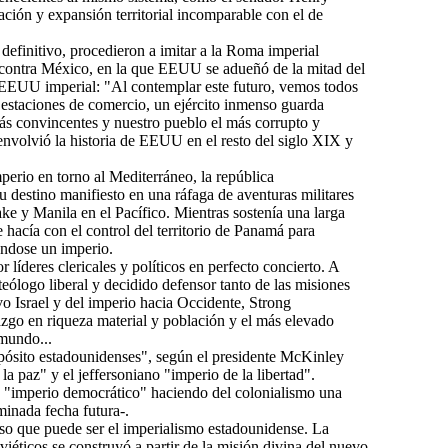
ión y expansión territorial incomparable con el de
definitivo, procedieron a imitar a la Roma imperial
 contra México, en la que EEUU se adueñó de la mitad del
l EEUU imperial: "Al contemplar este futuro, vemos todos
s estaciones de comercio, un ejército inmenso guarda
ás convincentes y nuestro pueblo el más corrupto y
nvolvió la historia de EEUU en el resto del siglo XIX y
perio en torno al Mediterráneo, la república
 destino manifiesto en una ráfaga de aventuras militares
 y Manila en el Pacífico. Mientras sostenía una larga
 hacía con el control del territorio de Panamá para
ándose un imperio.
 líderes clericales y políticos en perfecto concierto. A
ólogo liberal y decidido defensor tanto de las misiones
evo Israel y del imperio hacia Occidente, Strong
o en riqueza material y población y el más elevado
 mundo...
opósito estadounidenses", según el presidente McKinley
 paz" y el jeffersoniano "imperio de la libertad".
un "imperio democrático" haciendo del colonialismo una
minada fecha futura-.
oso que puede ser el imperialismo estadounidense. La
oviéticos se construyó a partir de la misión divina del nuevo