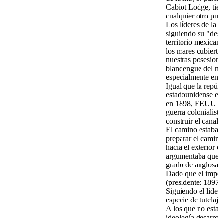
Cabiot Lodge, ti
cualquier otro pu
Los líderes de la
siguiendo su "de
territorio mexic
los mares cubiert
nuestras posesio
blandengue del m
especialmente en
Igual que la repú
estadounidense e
en 1898, EEUU se
guerra colonialis
construir el can
El camino estaba 
preparar el cami
hacia el exterior
argumentaba que 
grado de anglosaj
Dado que el impe
(presidente: 1897
Siguiendo el lid
especie de tutela
A los que no est
ideología desarro