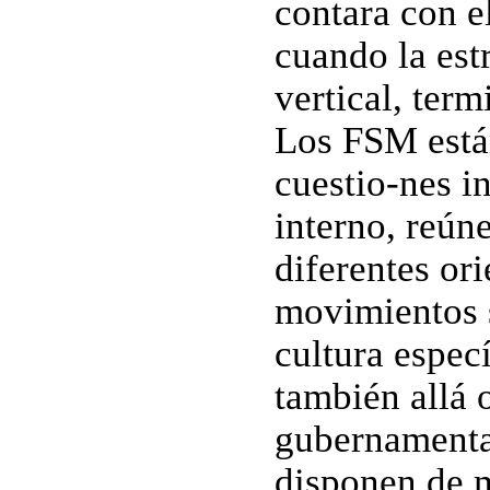
contara con e
cuando la estr
vertical, term
Los FSM están
cuestio-nes in
interno, reún
diferentes or
movimientos 
cultura espec
también allá 
gubernamental
disponen de m