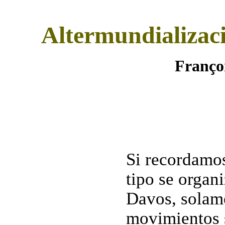
Altermundializaci
Franç
Si recordamos
tipo se organ
Davos, solame
movimientos s