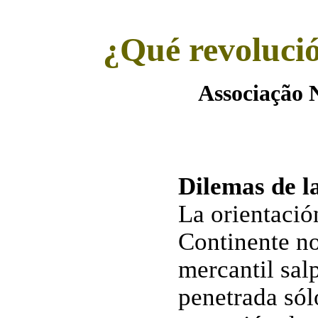
¿Qué revoluci
Associaçã
Dilemas de l
La orientació
Continente no
mercantil salp
penetrada sól