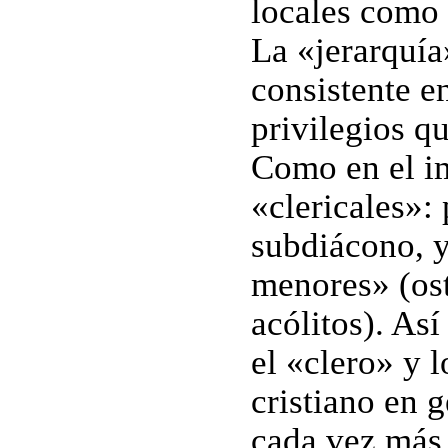
locales como 
La «jerarquía
consistente e
privilegios qu
Como en el im
«clericales»:
subdiácono, y
menores» (osti
acólitos). As
el «clero» y 
cristiano en g
cada vez más e