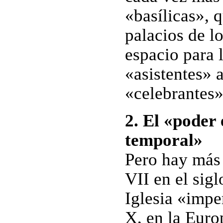
«basílicas», 
palacios de l
espacio para 
«asistentes» 
«celebrantes»
2. El «poder 
temporal»
Pero hay más 
VII en el sigl
Iglesia «imper
X, en la Euro