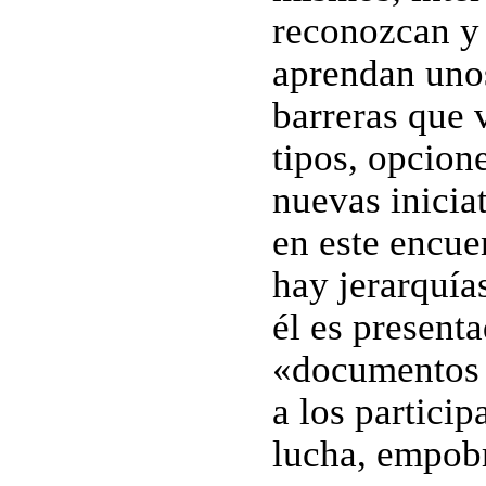
reconozcan y
aprendan unos
barreras que 
tipos, opcion
nuevas inicia
en este encue
hay jerarquía
él es present
«documentos f
a los partici
lucha, empobr