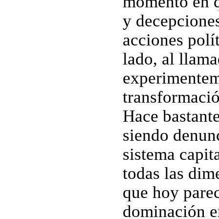
momento en q
y decepcione
acciones polí
lado, al llam
experimentem
transformaci
Hace bastante
siendo denunc
sistema capit
todas las dim
que hoy parec
dominación en