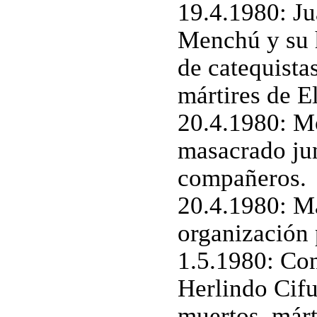
19.4.1980: Ju
Menchú y su h
de catequistas
mártires de E
20.4.1980: M
masacrado ju
compañeros.
20.4.1980: Má
organización 
1.5.1980: Con
Herlindo Cifu
muertos, márt