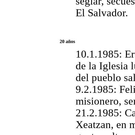
seglar, secue
El Salvador.
20 años
10.1.1985: Er
de la Iglesia 
del pueblo sa
9.2.1985: Fel
misionero, se
21.2.1985: C
Xeatzan, en m