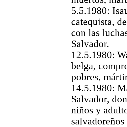
5.5.1980: Isa
catequista, d
con las lucha
Salvador.
12.5.1980: Wa
belga, compr
pobres, márti
14.5.1980: Ma
Salvador, do
niños y adult
salvadoreños