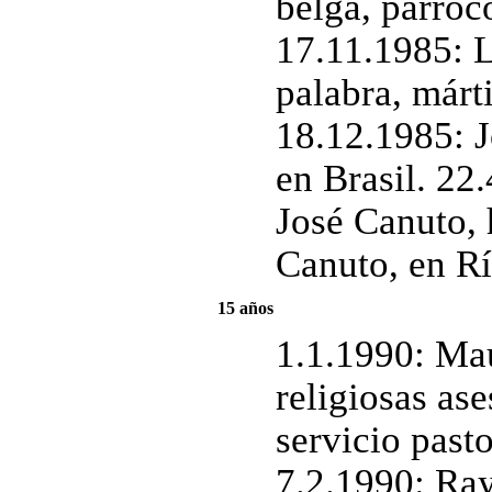
belga, párroc
17.11.1985: L
palabra, márt
18.12.1985: J
en Brasil. 22
José Canuto, h
Canuto, en Rí
15 años
1.1.1990: Ma
religiosas as
servicio pasto
7.2.1990: Ray