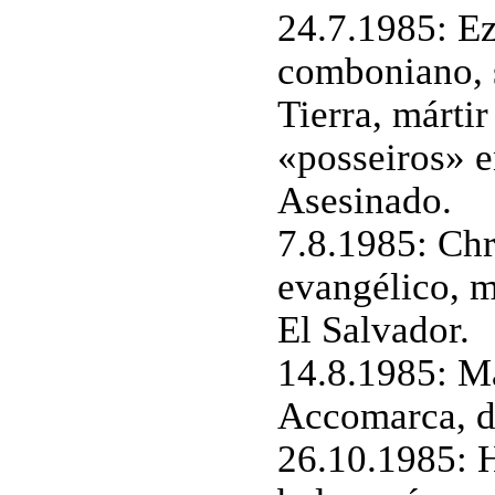
24.7.1985: E
comboniano, s
Tierra, mártir
«posseiros» e
Asesinado.
7.8.1985: Chr
evangélico, má
El Salvador.
14.8.1985: M
Accomarca, d
26.10.1985: H