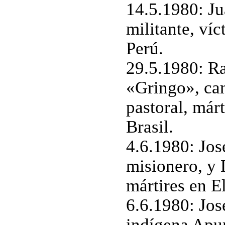
14.5.1980: J
militante, víc
Perú.
29.5.1980: R
«Gringo», cam
pastoral, már
Brasil.
4.6.1980: Jos
misionero, y 
mártires en E
6.6.1980: José
indígena Apur