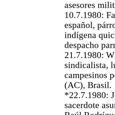
asesores mili
10.7.1980: Fa
español, párro
indígena quic
despacho parr
21.7.1980: Wi
sindicalista, 
campesinos po
(AC), Brasil.
*22.7.1980: 
sacerdote asu