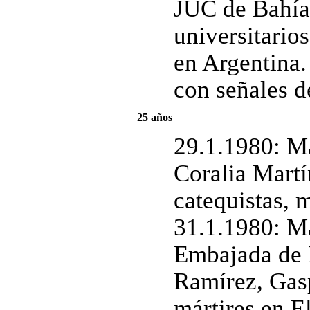
JUC de Bahía 
universitario
en Argentina.
con señales d
25 años
29.1.1980: Ma
Coralia Martín
catequistas, m
31.1.1980: Ma
Embajada de 
Ramírez, Gas
mártires en E