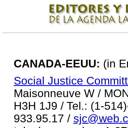
CANADA-EEUU:
(in E
Social Justice Committ
Maisonneuve W / MO
H3H 1J9 / Tel.: (1-514
933.95.17 /
sjc@web.