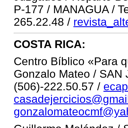
P-177 / MANAGUA / Tel
265.22.48 /
revista_al
COSTA RICA:
Centro Bíblico «Para q
Gonzalo Mateo / SAN J
(506)-222.50.57 /
eca
casadejercicios@gmai
gonzalomateocmf@ya