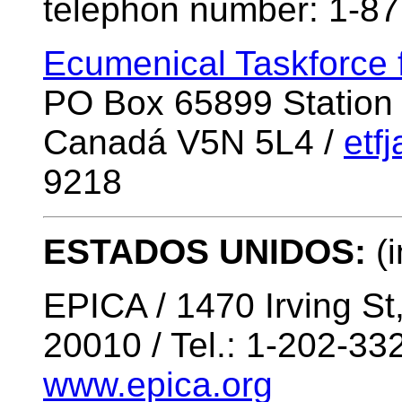
telephon number: 1-8
Ecumenical Taskforce f
PO Box 65899 Statio
Canadá V5N 5L4 /
etf
9218
ESTADOS UNIDOS:
(i
EPICA / 1470 Irving 
20010 / Tel.: 1-202-33
www.epica.org