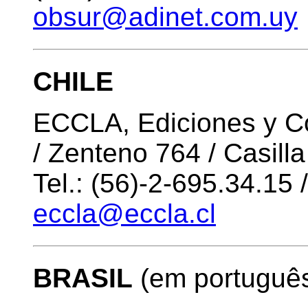
obsur@adinet.com.uy
CHILE
ECCLA, Ediciones y C
/ Zenteno 764 / Casil
Tel.: (56)-2-695.34.15 
eccla@eccla.cl
BRASIL
(em portuguê