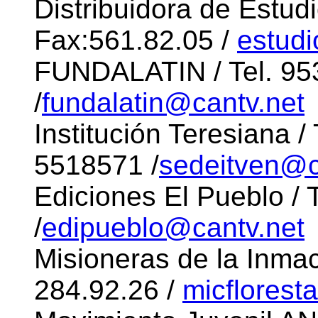
Distribuidora de Estudi
Fax:561.82.05 /
estud
FUNDALATIN / Tel. 953
/
fundalatin@cantv.net
Institución Teresiana /
5518571 /
sedeitven@c
Ediciones El Pueblo / 
/
edipueblo@cantv.net
Misioneras de la Inma
284.92.26 /
micflores