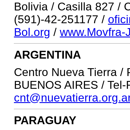
Bolivia / Casilla 827
(591)-42-251177 /
ofic
Bol.org
/
www.Movfra-J
ARGENTINA
Centro Nueva Tierra / 
BUENOS AIRES / Tel-Fa
cnt@nuevatierra.org.a
PARAGUAY