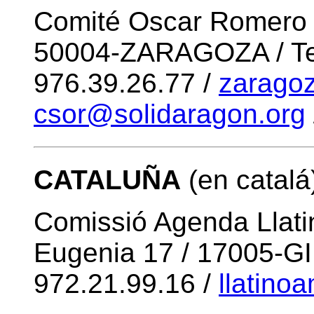
Comité Oscar Romero / 
50004-ZARAGOZA / Tel.
976.39.26.77 /
zarago
csor@solidaragon.org
CATALUÑA
(en catalá
Comissió Agenda Llati
Eugenia 17 / 17005-GI
972.21.99.16 /
llatino