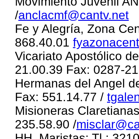
Movimiento Juvenil AN
/
anclacmf@cantv.net
Fe y Alegría, Zona Cent
868.40.01
fyazonacent
Vicariato Apostólico de
21.00.39 Fax: 0287-21
Hermanas del Angel de
Fax: 551.14.77 /
tgale
Misioneras Claretianas
235.58.90 /
misclar@ca
HH. Maristas: Tl.: 321