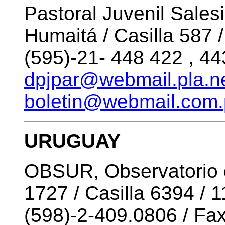
Pastoral Juvenil Sale
Humaitá / Casilla 587
(595)-21- 448 422 , 44
dpjpar@webmail.pla.n
boletin@webmail.com.
URUGUAY
OBSUR, Observatorio d
1727 / Casilla 6394 /
(598)-2-409.0806 / Fax