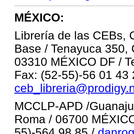
MÉXICO:
Librería de las CEBs,
Base / Tenayuca 350, 
03310 MÉXICO DF / Tel
Fax: (52-55)-56 01 43 
ceb_libreria@prodigy.
MCCLP-APD /Guanajuat
Roma / 06700 MÉXICO D
55)-564.98.85 /
danrog