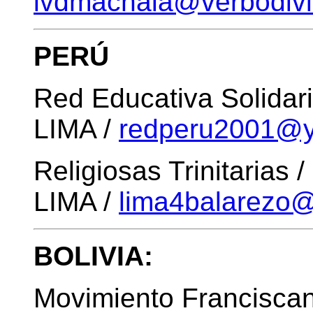
lvdmachala@verbodivi
PERÚ
Red Educativa Solidari
LIMA /
redperu2001@y
Religiosas Trinitarias 
LIMA /
lima4balarezo
BOLIVIA:
Movimiento Franciscan