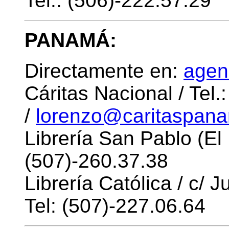
Tel.: (506)-222.57.29
PANAMÁ:
Directamente en:
agen
Cáritas Nacional / Tel
/
lorenzo@caritaspana
Librería San Pablo (El
(507)-260.37.38
Librería Católica / c/
Tel: (507)-227.06.64