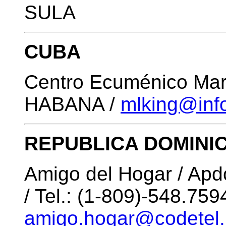
SULA
CUBA
Centro Ecuménico Mart
HABANA /
mlking@inf
REPUBLICA DOMINI
Amigo del Hogar / A
/ Tel.: (1-809)-548.759
amigo.hogar@codetel.