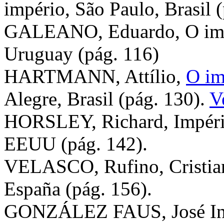
império, São Paulo, Brasil 
GALEANO, Eduardo, O imp
Uruguay (pág. 116)
HARTMANN, Attílio,
O im
Alegre, Brasil (pág. 130).
V
HORSLEY, Richard, Império
EEUU (pág. 142).
VELASCO, Rufino, Cristiani
España (pág. 156).
GONZÁLEZ FAUS, José Ináci